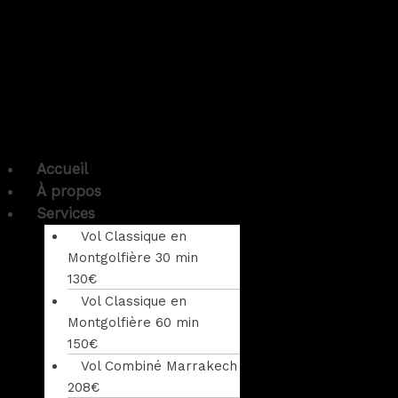
Accueil
À propos
Services
Vol Classique en
Montgolfière 30 min
130€
Vol Classique en
Montgolfière 60 min
150€
Vol Combiné Marrakech
208€