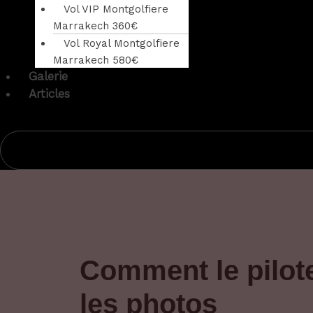
Vol VIP Montgolfiere
Marrakech 360€
Vol Royal Montgolfiere
Marrakech 580€
Galerie
Articles
Comment le pilote
les photos