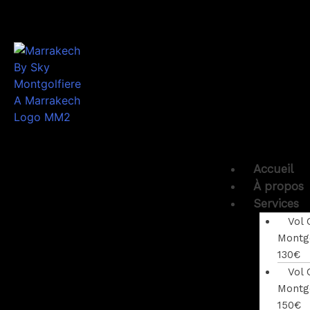
Accueil
À propos
Services
Vol 
Montgo
130€
Vol 
Montgo
150€