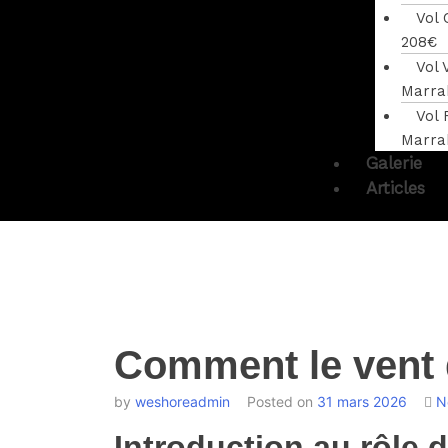
Vol
208€
Vol 
Marra
Vol 
Marra
Galerie
Articles
Comment le vent d
by
weshoreadmin
Posted on
31 mars 2026
N
Introduction au rôle d