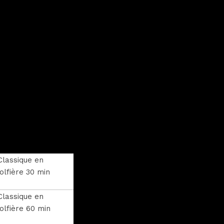
Classique en
lfière 30 min
Classique en
lfière 60 min