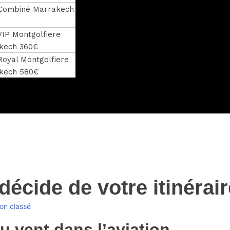
 Combiné Marrakech
VIP Montgolfiere
kech 360€
Royal Montgolfiere
kech 580€
écide de votre itinérair
on classé
u vent dans l’aviation