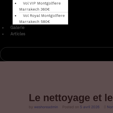
Vol VIP Montgolfiere
Marrakech 360€
Vol Royal Montgolfiere
Marrakech 580€
Galerie
Articles
Le nettoyage et l
by
weshoreadmin
Posted on
5 avril 2026
Non