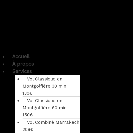
Accueil
À propos
Services
Vol Classique en
Montgolfière 30 min
130€
Vol Classique en
Montgolfière 60 min
150€
Vol Combiné Marrakech
208€