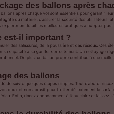
ockage des ballons après cha
allons après chaque vol sont essentiels pour garantir leur 
tégrité du matériel, d’assurer la sécurité des utilisateurs,
s explorer en détail les meilleures pratiques à adopter pour
 est-il important ?
muler des salissures, de la poussière et des résidus. Ces
er sa capacité à se gonfler correctement. Un nettoyage régu
pérationnel. De plus, un ballon propre contribue à une meil
age des ballons
é de suivre quelques étapes simples. Tout d’abord, rincez le
avon doux et non abrasif pour frotter délicatement la surfac
ériau. Enfin, rincez abondamment à l’eau claire et laissez
ans la durabilité des ballons