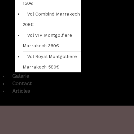
150€
Vol Combiné Marrakech
208€
Vol VIP Montgolfiere
Marrakech 360€
Vol Royal Montgolfiere
Marrakech 580€
Galerie
Contact
Articles