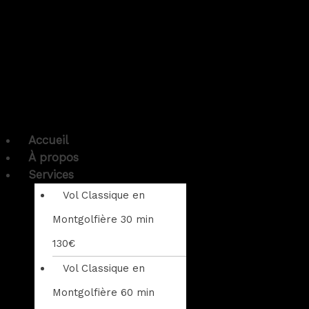
Accueil
À propos
Services
Vol Classique en
Montgolfière 30 min
130€
Vol Classique en
Montgolfière 60 min