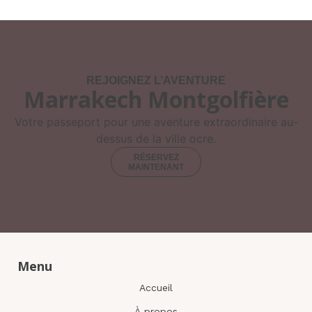
REJOIGNEZ L’AVENTURE
Marrakech Montgolfière
Votre passeport pour une aventure extraordinaire au-
dessus de la ville ocre.
RÉSERVEZ
MAINTENANT
Menu
Accueil
À propos