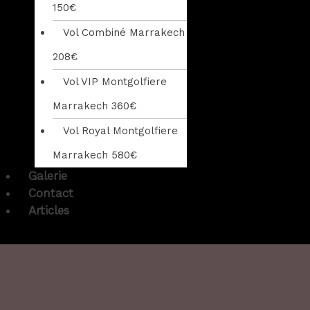
150€
Vol Combiné Marrakech
208€
Vol VIP Montgolfiere
Marrakech 360€
Vol Royal Montgolfiere
Marrakech 580€
Galerie
Contact
Articles