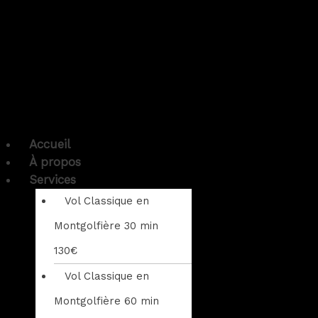
Accueil
À propos
Services
Vol Classique en
Montgolfière 30 min
130€
Vol Classique en
Montgolfière 60 min