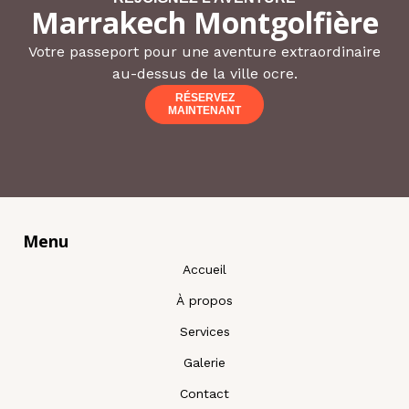
Marrakech Montgolfière
Votre passeport pour une aventure extraordinaire
au-dessus de la ville ocre.
RÉSERVEZ
MAINTENANT
Menu
Accueil
À propos
Services
Galerie
Contact