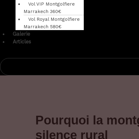
Vol VIP Montgolfiere
Marrakech 360€
Vol Royal Montgolfiere
Marrakech 580€
Galerie
Articles
Pourquoi la montg
silence rural