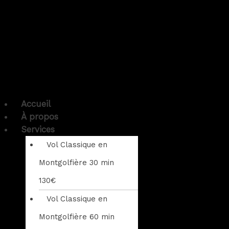
Accueil
À propos
Services
Vol Classique en
Montgolfière 30 min
130€
Vol Classique en
Montgolfière 60 min