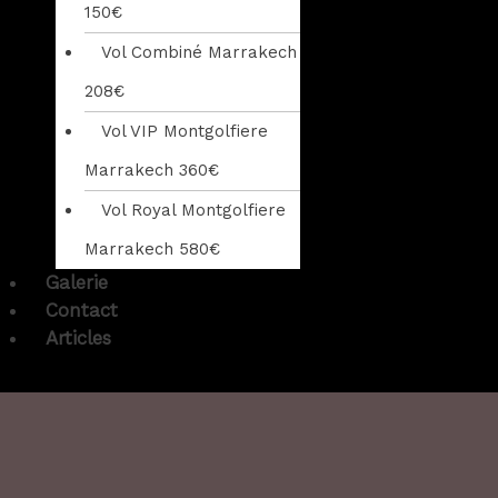
150€
Vol Combiné Marrakech
208€
Vol VIP Montgolfiere
Marrakech 360€
Vol Royal Montgolfiere
Marrakech 580€
Galerie
Contact
Articles