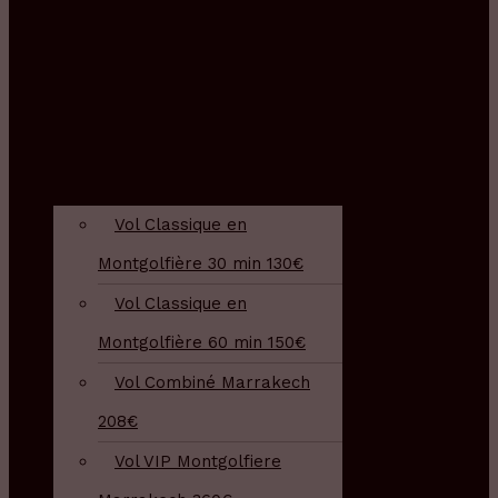
Accueil
À propos
Services
Vol Classique en
Montgolfière 30 min 130€
Vol Classique en
Montgolfière 60 min 150€
Vol Combiné Marrakech
208€
Vol VIP Montgolfiere