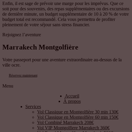
Enfin, il est sage de prévoir une marge pour les imprévus. Que ce
soit pour des souvenirs, des repas supplémentaires ou des excursions
de dernière minute, un budget supplémentaire de 10 à 20 % de votre
budget total est recommandé. Cela vous permettra de profiter
pleinement de votre séjour sans stress financier.
Rejoignez l’aventure
Marrakech Montgolfière
Votre passeport pour une aventure extraordinaire au-dessus de la
ville ocre.
Réservez maintenant
Menu
Accueil
À propos
Services
Vol Classique en Montgolfière 30 min 130€
Vol Classique en Montgolfière 60 min 150€
Vol Combiné Marrakech 208€
Vol VIP Montgolfiere Marrakech 360€